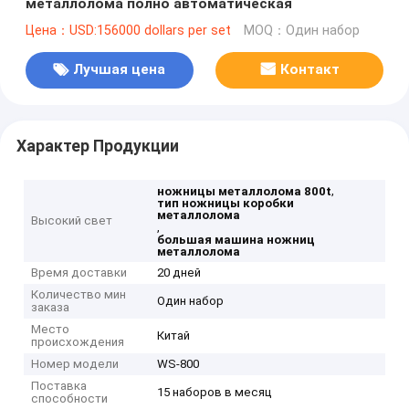
металлолома полно автоматическая
Цена：USD:156000 dollars per set
MOQ：Один набор
Лучшая цена
Контакт
Характер Продукции
,
ножницы металлолома 800t
тип ножницы коробки
металлолома
Высокий свет
,
большая машина ножниц
металлолома
Время доставки
20 дней
Количество мин
Один набор
заказа
Место
Китай
происхождения
Номер модели
WS-800
Поставка
15 наборов в месяц
способности