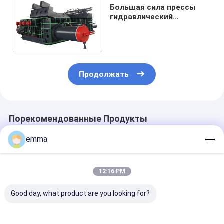
Большая сила прессы
гидравлический
металлолом для всех
видов металлолома
Продолжать
Порекомендованные Продукты
emma
12:16 PM
Good day, what product are you looking for?
small cover area
Решение для
Пресс-балер 