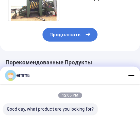
ножниц гидравлического
управляемого режа
Продолжать
Порекомендованные Продукты
emma
12:05 PM
Good day, what product are you looking for?
Мобильные дизель-
WS-500M
WS-630E VFD
электрические
Мобильный
энергосбере
гибридные
металлорежущий
металлолома 
ножницы для
инструмент с
силой резки 6