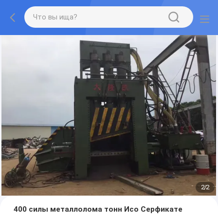
2
/
2
400 силы металлолома тонн Исо Серфикате